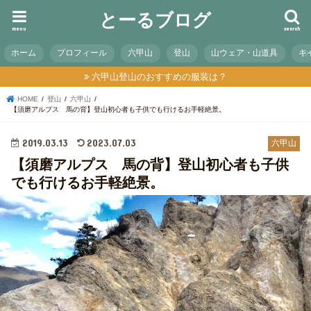
とーるブログ
menu
search
ホーム
プロフィール
六甲山
登山
山ウェア・山道具
キ
六甲山登山のおすすめの服装は？
HOME
登山
六甲山
【須磨アルプス 馬の背】登山初心者も子供でも行けるお手軽絶景。
2019.03.13
2023.07.03
六甲山
【須磨アルプス 馬の背】登山初心者も子供
でも行けるお手軽絶景。