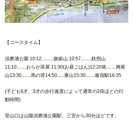
【コースタイム】
須磨浦公園 10:12……..旗振山 10:57…….鉄拐山
11:10……おらが茶屋 11:30(お昼ごはん)12:20発……拇尾
山13:30……馬の背14:50…..東山15:30……板宿駅16:35
(子ども6才、3才の歩行速度によって通常の2倍ほどの行
動時間)
登山口は山陽須磨浦公園駅。三宮から30分ほどです。