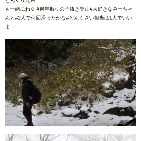
どんぐり兄弟
も一緒にね☺︎ #何年振りの子抜き登山#大好きなみーちゃ
んと#2人で何回滑ったかな#どんくさい担当は1人でいい
よ