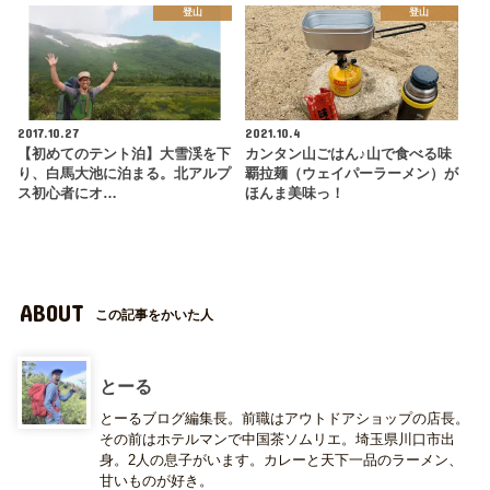
登山
登山
2017.10.27
2021.10.4
【初めてのテント泊】大雪渓を下
カンタン山ごはん♪山で食べる味
り、白馬大池に泊まる。北アルプ
覇拉麺（ウェイパーラーメン）が
ス初心者にオ…
ほんま美味っ！
ABOUT
この記事をかいた人
とーる
とーるブログ編集長。前職はアウトドアショップの店長。
その前はホテルマンで中国茶ソムリエ。埼玉県川口市出
身。2人の息子がいます。カレーと天下一品のラーメン、
甘いものが好き。