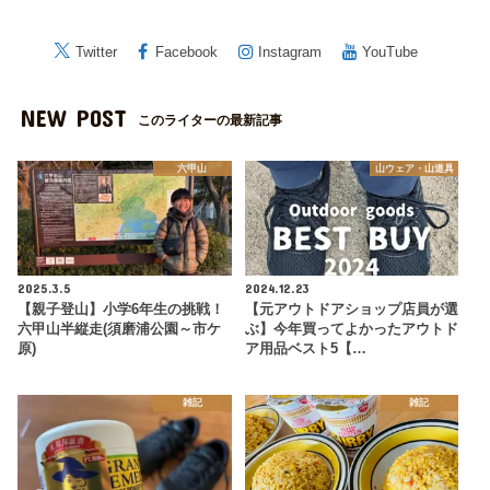
Twitter
Facebook
Instagram
YouTube
NEW POST
このライターの最新記事
六甲山
山ウェア・山道具
2025.3.5
2024.12.23
【親子登山】小学6年生の挑戦！
【元アウトドアショップ店員が選
六甲山半縦走(須磨浦公園～市ケ
ぶ】今年買ってよかったアウトド
原)
ア用品ベスト5【…
雑記
雑記