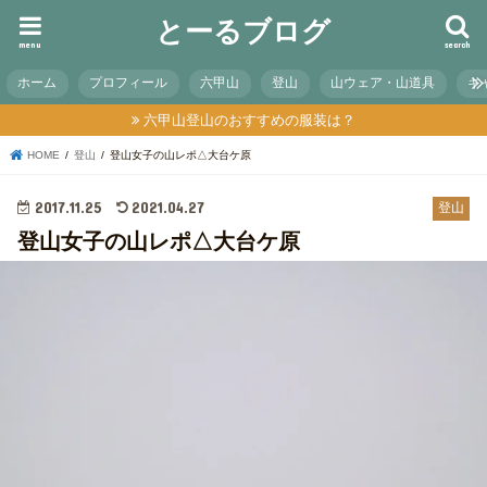
とーるブログ
menu
search
ホーム
プロフィール
六甲山
登山
山ウェア・山道具
キ
六甲山登山のおすすめの服装は？
HOME
登山
登山女子の山レポ△大台ケ原
2017.11.25
2021.04.27
登山
登山女子の山レポ△大台ケ原