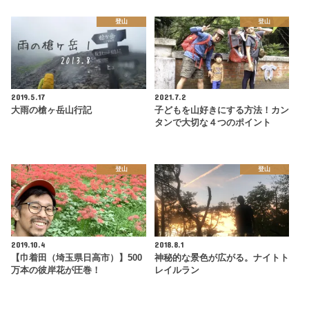
登山
登山
2019.5.17
2021.7.2
大雨の槍ヶ岳山行記
子どもを山好きにする方法！カン
タンで大切な４つのポイント
登山
登山
2019.10.4
2018.8.1
【巾着田（埼玉県日高市）】500
神秘的な景色が広がる。ナイトト
万本の彼岸花が圧巻！
レイルラン