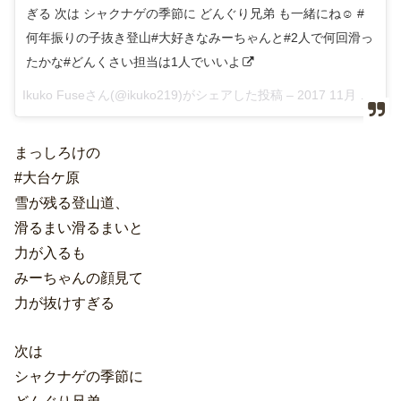
ぎる 次は シャクナゲの季節に どんぐり兄弟 も一緒にね☺︎ #
何年振りの子抜き登山#大好きなみーちゃんと#2人で何回滑っ
たかな#どんくさい担当は1人でいいよ
Ikuko Fuseさん(@ikuko219)がシェアした投稿 –
2017 11月 22 8:06午後 PST
まっしろけの
#大台ケ原
雪が残る登山道、
滑るまい滑るまいと
力が入るも
みーちゃんの顔見て
力が抜けすぎる
次は
シャクナゲの季節に