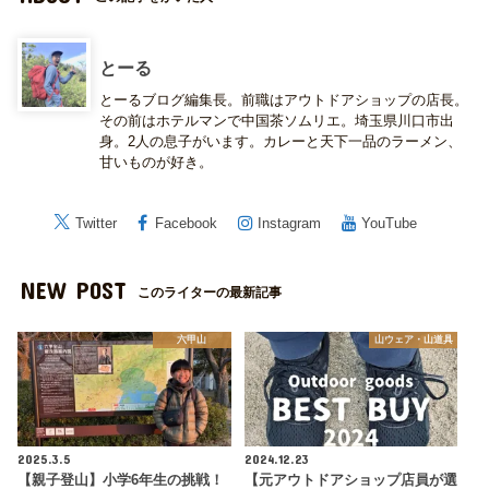
とーる
とーるブログ編集長。前職はアウトドアショップの店長。
その前はホテルマンで中国茶ソムリエ。埼玉県川口市出
身。2人の息子がいます。カレーと天下一品のラーメン、
甘いものが好き。
Twitter
Facebook
Instagram
YouTube
NEW POST
このライターの最新記事
六甲山
山ウェア・山道具
2025.3.5
2024.12.23
【親子登山】小学6年生の挑戦！
【元アウトドアショップ店員が選