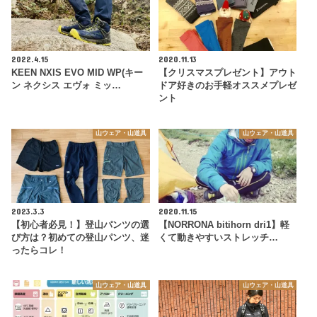
2022.4.15
2020.11.13
KEEN NXIS EVO MID WP(キー
【クリスマスプレゼント】アウト
ン ネクシス エヴォ ミッ…
ドア好きのお手軽オススメプレゼ
ント
山ウェア・山道具
山ウェア・山道具
2023.3.3
2020.11.15
【初心者必見！】登山パンツの選
【NORRONA bitihorn dri1】軽
び方は？初めての登山パンツ、迷
くて動きやすいストレッチ…
ったらコレ！
山ウェア・山道具
山ウェア・山道具