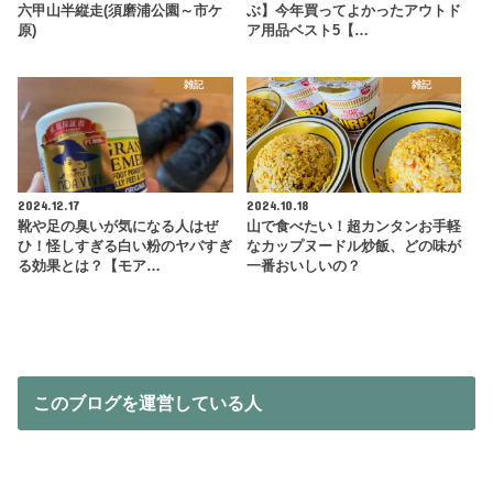
六甲山半縦走(須磨浦公園～市ケ
ぶ】今年買ってよかったアウトド
原)
ア用品ベスト5【…
雑記
雑記
2024.12.17
2024.10.18
靴や足の臭いが気になる人はぜ
山で食べたい！超カンタンお手軽
ひ！怪しすぎる白い粉のヤバすぎ
なカップヌードル炒飯、どの味が
る効果とは？【モア…
一番おいしいの？
このブログを運営している人