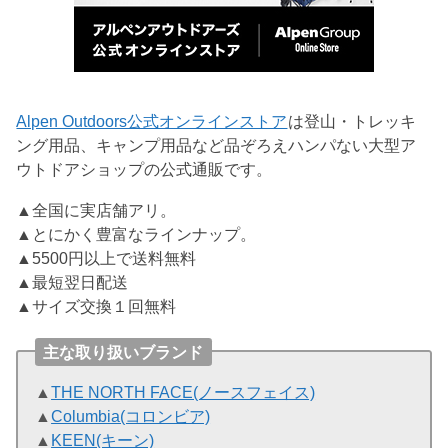
Alpen Outdoors公式オンラインストア
は登山・トレッキ
ング用品、キャンプ用品など品ぞろえハンパない大型ア
ウトドアショップの公式通販です。
▲全国に実店舗アリ。
▲とにかく豊富なラインナップ。
▲5500円以上で送料無料
▲最短翌日配送
▲サイズ交換１回無料
主な取り扱いブランド
▲
THE NORTH FACE(ノースフェイス)
▲
Columbia(コロンビア)
▲
KEEN(キーン)