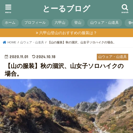
とーるブログ
menu
search
ホーム
プロフィール
六甲山
登山
山ウェア・山道具
キ
六甲山登山のおすすめの服装は？
HOME
山ウェア・山道具
【山の服装】秋の涸沢、山女子ソロハイクの場合。
2020.11.01
2024.10.18
山ウェア・山道具
【山の服装】秋の涸沢、山女子ソロハイクの
場合。